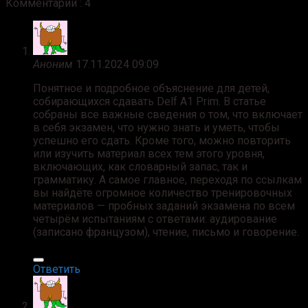
Комментарии : 4
Аноним
17.11.2024 09:09
Понятное и подробное объяснение для детей,
собирающихся сдавать Delf A1 Prim. В статье
собраны все важные сведения о том, что включает
в себя экзамен, что нужно знать и уметь, чтобы
успешно его сдать. Кроме того, можно повторить
или изучить материал всех тем этого уровня,
включающих, как словарный запас, так и
грамматику. А самое главное, переходя по ссылкам
вы найдёте огромное количество тренировочных
материалов — пробных заданий экзамена по всем
четырём испытаниям с ответами: аудирование
(записано французом), чтение, письмо и говорение.
Ответить