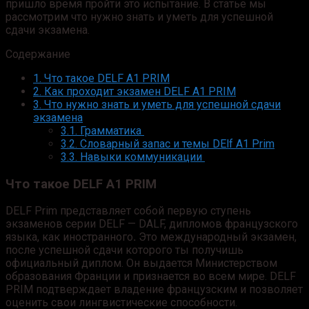
пришло время пройти это испытание. В статье мы
рассмотрим что нужно знать и уметь для успешной
сдачи экзамена.
Содержание
1.
Что такое DELF А1 PRIM
2.
Как проходит экзамен DELF А1 PRIM
3.
Что нужно знать и уметь для успешной сдачи
экзамена
3.1.
Грамматика
3.2.
Словарный запас и темы DElf А1 Prim
3.3.
Навыки коммуникации
Что такое
DELF А1 PRIM
DELF Prim представляет собой первую ступень
экзаменов серии DELF — DALF, дипломов французского
языка, как иностранного
.
Это международный экзамен,
после успешной сдачи которого ты получишь
официальный диплом. Он выдается Министерством
образования Франции и признается во всем мире. DELF
PRIM подтверждает владение французским и позволяет
оценить свои лингвистические способности.