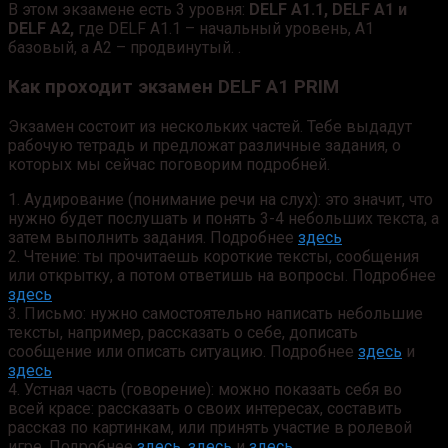
В этом экзамене есть 3 уровня:
DELF A1.1, DELF A1 и
DELF A2,
где DELF A1.1 – начальный уровень, А1
базовый, а A2 – продвинутый. .
Как проходит экзамен
DELF А1 PRIM
Экзамен состоит из нескольких частей. Тебе выдадут
рабочую тетрадь и предложат различные задания, о
которых мы сейчас поговорим подробней.
1. Аудирование (понимание речи на слух): это значит, что
нужно будет послушать и понять 3-4 небольших текста, а
затем выполнить задания. Подробнее
здесь
2. Чтениe: ты прочитаешь короткие тексты, сообщения
или открытку, а потом ответишь на вопросы. Подробнее
здесь
3. Письмо: нужно самостоятельно написать небольшие
тексты, например, рассказать о себе, дописать
сообщение или описать ситуацию. Подробнее
здесь
и
здесь
4. Устная часть (говорение): можно показать себя во
всей красе: рассказать о своих интересах, составить
рассказ по картинкам, или принять участие в ролевой
игре. Подробнее
здесь
,
здесь
и
здесь