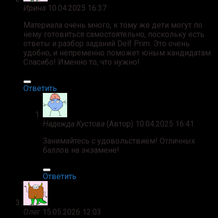
Ирина
10.04.2025 16:37
Материала очень много, к тому же дети могут по
нему готовиться самостоятельно, поскольку есть
ответы и разбор заданий Delf Prim. Это очень
удобно, и непременно поможет юным кандидатам.
Спасибо! Именно то, что нужно!
Ответить
Надежда Кустова
(Автор)
10.04.2025 16:41
Занимайтесь с удовольствием! Отличных
баллов на экзамене!
Ответить
Oлег
15.05.2026 12:03