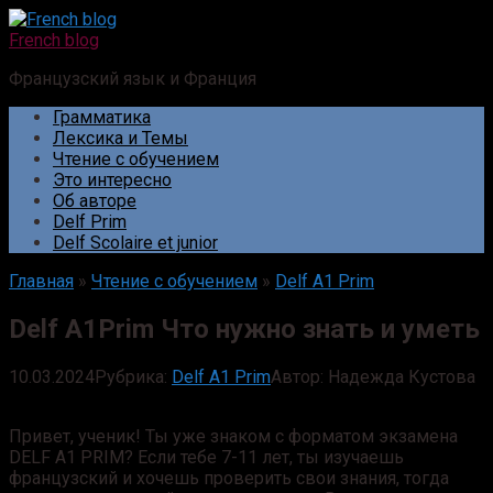
Перейти
к
French blog
контенту
Французский язык и Франция
Грамматика
Лексика и Темы
Чтение с обучением
Это интересно
Об авторе
Delf Prim
Delf Scolaire et junior
Главная
»
Чтение с обучением
»
Delf A1 Prim
Delf A1Prim Что нужно знать и уметь
10.03.2024
Рубрика:
Delf A1 Prim
Автор:
Надежда Кустова
Привет, ученик! Ты уже знаком с форматом экзамена
DELF А1 PRIM? Если тебе 7-11 лет, ты изучаешь
французский и хочешь проверить свои знания, тогда