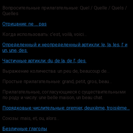
Вопросительные прилагательные: Quel / Quelle / Quels /
Quelles
Отрицание: ne … pas
Когда использовать: c’est, voilà, voici…
Определенный и неопределенный артикли: le, la, les, l’ и
un, une, des.
Частичные артикли: du, de la, de l’, des.
Выражение количества: un peu de, beaucoup de…
Простые прилагательные: grand, petit, gros, beau…
Прилагательные, согласующиеся с существительными
по роду и числу: une belle maison, un beau chat.
Порядковые числительные: premier, deuxième, troisième…
Союзы: mais, et, ou, alors…
Безличные глаголы