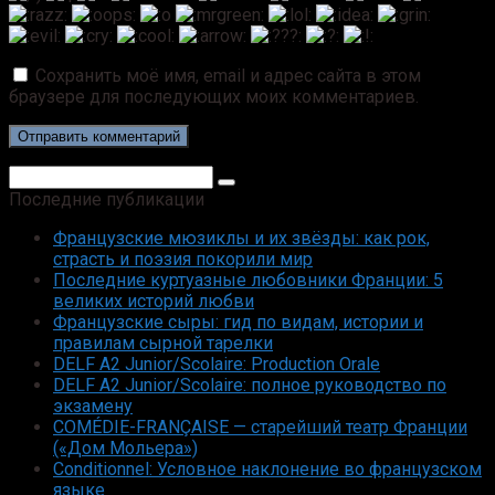
Сохранить моё имя, email и адрес сайта в этом
браузере для последующих моих комментариев.
Поиск:
Последние публикации
Французские мюзиклы и их звёзды: как рок,
страсть и поэзия покорили мир
Последние куртуазные любовники Франции: 5
великих историй любви
Французские сыры: гид по видам, истории и
правилам сырной тарелки
DELF A2 Junior/Scolaire: Production Orale
DELF A2 Junior/Scolaire: полное руководство по
экзамену
COMÉDIE-FRANÇAISE — старейший театр Франции
(«Дом Мольера»)
Conditionnel: Условное наклонение во французском
языке