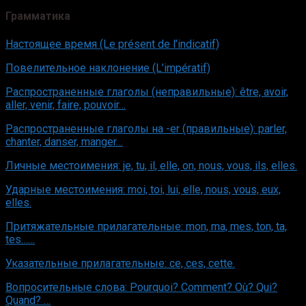
Грамматика
Настоящее время (Le présent de l’indicatif)
Повелительное наклонение (L’impératif)
Распространенные глаголы (неправильные): être, avoir,
aller, venir, faire, pouvoir…
Распространенные глаголы на -er (правильные): parler,
chanter, danser, manger…
Личные местоимения: je, tu, il, elle, on, nous, vous, ils, elles.
Ударные местоимения: moi, toi, lui, elle, nous, vous, eux,
elles.
Притяжательные прилагательные: mon, ma, mes, ton, ta,
tes……
Указательные прилагательные: ce, ces, cette.
Вопросительные слова: Pourquoi? Comment? Où? Qui?
Quand? …