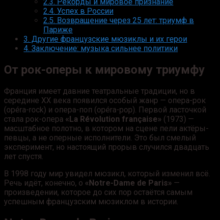
2.3.
Рекорды и мировое признание
2.4.
Успех в России
2.5.
Возвращение через 25 лет: триумф в
Париже
3.
Другие французские мюзиклы и их герои
4.
Заключение: музыка сильнее политики
От рок-оперы к мировому триумфу
Франция имеет давние театральные традиции, но в
середине XX века появился особый жанр — опера-рок
(opéra-rock) и опера-поп (opéra-pop). Первой ласточкой
стала рок-опера
«La Révolution française»
(1973) —
масштабное полотно, в котором на сцене пели актёры-
певцы, а не оперные исполнители. Это был смелый
эксперимент, но настоящий прорыв случился двадцать
лет спустя.
В 1998 году мир увидел мюзикл, который изменил всё.
Речь идёт, конечно, о
«Notre-Dame de Paris»
—
произведении, которое до сих пор остаётся самым
успешным французским мюзиклом в истории.