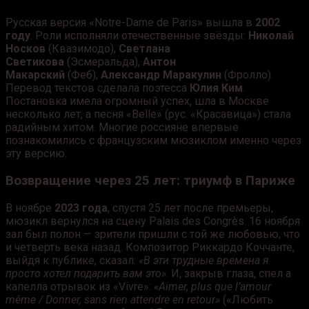
Русская версия «Notre-Dame de Paris» вышла в
2002
году
. Роли исполняли отечественные звёзды:
Николай
Носков
(Квазимодо),
Светлана
Светикова
(Эсмеральда),
Антон
Макарский
(Феб),
Александр Маракулин
(Фролло).
Перевод текстов сделала поэтесса
Юлия Ким
.
Постановка имела огромный успех, шла в Москве
несколько лет, а песня «Belle» (рус. «Красавица») стала
радийным хитом. Многие россияне впервые
познакомились с французским мюзиклом именно через
эту версию.
Возвращение через 25 лет: триумф в Париже
В ноябре
2023 года
, спустя 25 лет после премьеры,
мюзикл вернулся на сцену Palais des Congrès. 16 ноября
зал был полон — зрители пришли с той же любовью, что
и четверть века назад. Композитор Риккардо Коччанте,
выйдя к публике, сказал:
«В эти трудные времена я
просто хотел подарить вам это»
. И, закрыв глаза, спел а
капелла отрывок из «Vivre»:
«Aimer, plus que l’amour
même / Donner, sans rien attendre en retour»
(«Любить