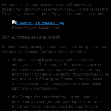
Интересно, что первоначально роль Квазимодо
предлагали другому известному певцу, но тот отказался.
Тогда случайно услышали Гару, и остальное — история.
Квазимодо и Эсмеральда
Хиты, ставшие классикой
Мюзикл подарил миру несколько песен, которые давно
перешагнули рамки театральной постановки:
«Belle»
— песня Квазимодо, Феба и Фролло,
обращённая к Эсмеральде. Вышла как сингл за
несколько месяцев до премьеры и мгновенно
возглавила французские чарты, продержавшись на
первом месте
30 недель
. Позже переведена на
десятки языков, включая русский, и разошлась
миллионными тиражами.
«Le Temps des cathédrales»
— открывающая
композиция о средневековом Париже, ставшая
визитной карточкой мюзикла. Её энергичный,