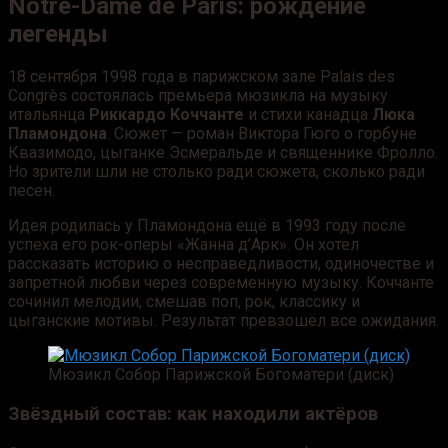
Notre-Dame de Paris: рождение
легенды
18 сентября 1998 года в парижском зале Palais des
Congrès состоялась премьера мюзикла на музыку
итальянца
Риккардо Коччанте
и стихи канадца
Люка
Пламондона
. Сюжет — роман Виктора Гюго о горбуне
Квазимодо, цыганке Эсмеральде и священнике Фролло.
Но зрители шли не столько ради сюжета, сколько ради
песен.
Идея родилась у Пламондона ещё в 1993 году после
успеха его рок-оперы «Жанна д’Арк». Он хотел
рассказать историю о несправедливости, одиночестве и
запретной любви через современную музыку. Коччанте
сочинил мелодии, смешав поп, рок, классику и
цыганские мотивы. Результат превзошёл все ожидания.
Мюзикл Собор Парижской Богоматери (диск)
Звёздный состав: как находили актёров