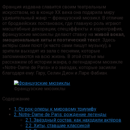
Франция издавна славится своим театральным
искусством, но в конце XX века она подарила миру
удивительный жанр — французский мюзикл. В отличие
от бродвейских постановок, где главную роль играют
масштабные декорации, спецэффекты и хореография,
французские мюзиклы делают ставку на
живой вокал,
эмоциональные хиты и поэтический текст
. Здесь
актёры сами поют (и часто сами пишут музыку), а
зрители выходят из зала с песнями, которые
запоминаются на всю жизнь. В этой статье мы
расскажем об истории жанра, о легендарном мюзикле
«Notre-Dame de Paris» и о звёздах, которые засияли
благодаря ему: Гару, Селин Дион и Ларе Фабиан.
Французские мюзиклы
Содержание
1.
От рок-оперы к мировому триумфу
2.
Notre-Dame de Paris: рождение легенды
2.1.
Звёздный состав: как находили актёров
2.2.
Хиты, ставшие классикой