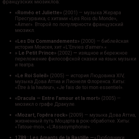
французских мюзиклов:
«Roméo et Juliette»
(2001) — музыка Жерара
Пресгурвика, с хитами «Les Rois du Monde»,
«Aimer». Второй по популярности французский
мюзикл.
«Les Dix Commandements»
(2000) — библейская
история Моисея, хит «L’Envies d’aimer».
«
» Le Petit Prince»
(2002)
—
изящное и бережное
переложение философской сказки на язык музыки
и театра.
«Le Roi Soleil»
(2005) — история Людовика XIV,
музыка Дова Аттиа и Лионеля Флоренса. Хиты:
«Être à la hauteur», «Je fais de toi mon essentiel».
«Dracula — Entre l’amour et la mort»
(2005) —
мюзикл о графе Дракуле.
«Mozart, l’opéra rock»
(2009) — музыка Дова Аттиа,
жизненный путь Моцарта в рок-обработке. Хиты:
«Tatoue-moi», «L’Assasymphonie».
1789 : Les Amants de la Bastille
—
«Любовники