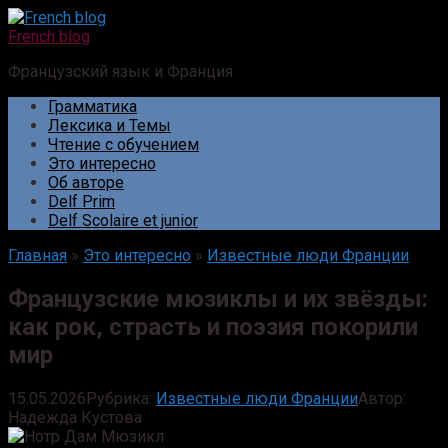
Перейти
к
French blog
контенту
Французский язык и Франция
Грамматика
Лексика и Темы
Чтение с обучением
Это интересно
Об авторе
Delf Prim
Delf Scolaire et junior
Главная
»
Это интересно
»
Известные люди Франции
Французские мюзиклы и их звёзды:
как рок, страсть и поэзия покорили
мир
15.05.2026
Рубрика:
Известные люди Франции
Автор:
Надежда Кустова