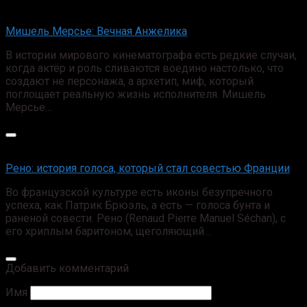
Мишель Мерсье: Вечная Анжелика
В истории мирового кинематографа есть редкие случаи,
когда актёр и роль сливаются воедино настолько, что
создают не персонажа, а архетип, миф, который
поглощает реальную жизнь исполнителя. Мишель
Мерсье…
Рено: история голоса, который стал совестью Франции
Во французской культуре есть иконы безупречного
успеха, как Патрик Брюэль, а есть — голоса бунта и
раненой совести. Рено (Renaud Pierre Manuel Séchan), с
его хриплым баритоном, щеголяющий…
Добавить комментарий
Имя