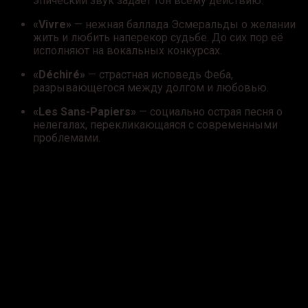
эпический звук задаёт тон всему действию.
«Vivre»
— нежная баллада Эсмеральды о желании
жить и любить наперекор судьбе. До сих пор её
исполняют на вокальных конкурсах.
«Déchiré»
— страстная исповедь Феба,
разрывающегося между долгом и любовью.
«Les Sans-Papiers»
— социально острая песня о
нелегалах, перекликающаяся с современными
проблемами.