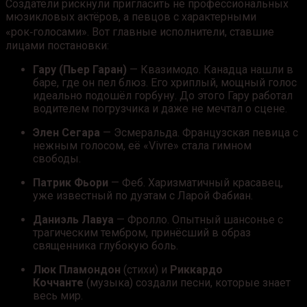
Создатели рискнули пригласить не профессиональных
мюзикловых актёров, а певцов с характерными
«рок‑голосами». Вот главные исполнители, ставшие
лицами постановки:
Гару (Пьер Гаран)
— Квазимодо. Канадца нашли в
баре, где он пел блюз. Его хриплый, мощный голос
идеально подошёл горбуну. До этого Гару работал
водителем погрузчика и даже не мечтал о сцене.
Элен Сегара
— Эсмеральда. Французская певица с
нежным голосом, её «Vivre» стала гимном
свободы.
Патрик Фьори
— Феб. Харизматичный красавец,
уже известный по дуэтам с Ларой Фабиан.
Даниэль Лавуа
— Фролло. Опытный шансонье с
трагическим тембром, принёсший в образ
священника глубокую боль.
Люк Пламондон
(стихи) и
Риккардо
Коччанте
(музыка) создали песни, которые знает
весь мир.