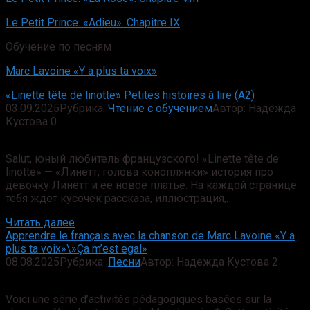
Le Petit Prince. «Adieu». Chapitre IX
Обучение по песням
Marc Lavoine «Y a plus ta voix»
«Linette tête de linotte» Petites histoires à lire (A2)
03.09.2025
Рубрика:
Чтение с обучением
Автор:
Надежда
Кустова
0
Salut, юный любитель французского! «Linette tête de
linotte» — «Линетт, голова коноплянки» история про
девочку Линетт и её новое платье. На каждой странице
тебя ждёт кусочек рассказа, иллюстрация,…
Читать далее
Apprendre le français avec la chanson de Marc Lavoine «Y a
plus ta voix»\»Ça m’est egal»
08.08.2025
Рубрика:
Песни
Автор:
Надежда Кустова
2
Voici une série d’activités pédagogiques basées sur la