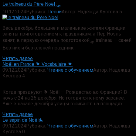
Le traîneau du Père Noël 🛷
10.12.2024
Рубрика:
Песни
Автор:
Надежда Кустова
5
Весь декабрь большие и маленькие жители Франции
заняты приготовлением к праздникам, а Пер Ноэль
занят, в первую очередь подготовкой🛷 traîneau — саней.
Без них и без оленей праздник…
Читать далее
Noël en France 🌟 Vocabulaire 🌟
09.12.2024
Рубрика:
Чтение с обучением
Автор:
Надежда
Кустова
4
Когда празднуют 🌟 Noël — Рождество во Франции? В
ночь с 24 на 25 декабря. Но готовятся к нему заранее.
Уже в начале декабря улицы оживают, на площадях…
Читать далее
Le sapin de Noël🎄
09.12.2024
Рубрика:
Чтение с обучением
Автор:
Надежда
Кустова
0