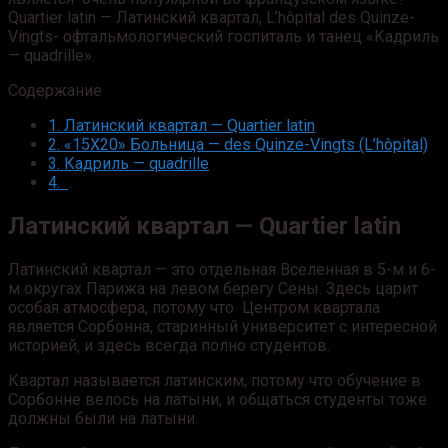
Quartier latin — Латинский квартал, L’hôpital des Quinze-
Vingts- офтальмологический госпиталь и танец «Кадриль
— quadrille».
Содержание
1.
Латинский квартал — Quartier latin
2.
«15Х20» Больница — des Quinze-Vingts (L’hôpital)
3.
Кадриль — quadrille
4.
Латинский квартал —
Quartier latin
Латинский квартал — это отдельная Вселенная в 5-м и 6-
м округах Парижа на левом берегу Сены. Здесь царит
особая атмосфера, потому что Центром квартала
является Сорбонна, старинный университет с интересной
историей, и здесь всегда полно студентов.
Квартал называется латинским, потому что обучение в
Сорбонне велось на латыни, и общаться студенты тоже
должны были на латыни.