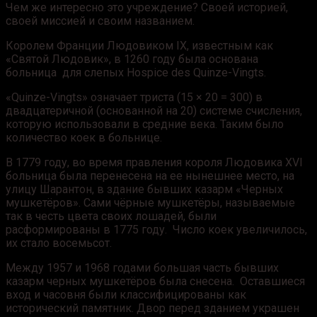
Чем же интересно это учреждение? Своей историей,
своей миссией и своим названием.
Королем Франции Людовиком IX, известным как
«Святой Людовик», в 1260 году была основана
больница для слепых Hospice des Quinze-Vingts.
«Quinze-Vingts» означает триста (15 × 20 = 300) в
двадцатеричной (основанной на 20) системе счисления,
которую использовали в средние века. Таким было
количество коек в больнице.
В 1779 году, во время правления короля Людовика XVI
больница была перенесена на ее нынешнее место, на
улицу Шарантон, в здание бывших казарм «Черных
мушкетёров». Сами чёрные мушкетёры, называемые
так в честь цвета своих лошадей, были
расформированы в 1775 году.
Число коек увеличилось,
их стало восемьсот.
Между 1957 и 1968 годами большая часть бывших
казарм черных мушкетёров была снесена.
Оставшиеся
вход и часовня были классифицированы как
исторический памятник.
Двор перед зданием украшен