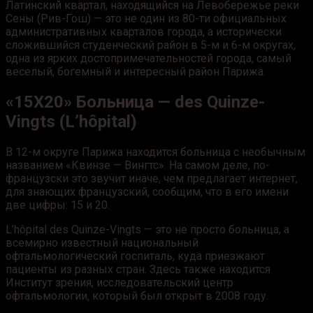
Латинский квартал, находящийся на Левобережье реки
Сены (Рив-Гош) — это не один из 80-ти официальных
административных кварталов города, а исторически
сложившийся студенческий район в 5-м и 6-м округах,
одна из ярких достопримечательностей города, самый
веселый, богемный и интересный район Парижа.
«15Х20» Больница — des Quinze-
Vingts (L’hôpital)
В 12-м округе Парижа находится б
ольница с необычным
названием «Квинзе — Вингтс». На самом деле, по-
французски это звучит иначе, чем предлагает интернет,
для знающих французский, сообщим, что в его имени
две цифры: 15 и 20.
L’hôpital des Quinze-Vingts — это не просто больница, а
всемирно известный национальный
офтальмологический госпиталь, куда приезжают
пациенты из разных стран.
Здесь также находится
Институт зрения, исследовательский центр
офтальмологии, который был открыт в 2008 году.