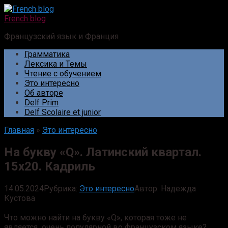
Перейти
к
French blog
контенту
Французский язык и Франция
Грамматика
Лексика и Темы
Чтение с обучением
Это интересно
Об авторе
Delf Prim
Delf Scolaire et junior
Главная
»
Это интересно
На букву «Q». Латинский квартал.
15х20. Кадриль
14.05.2024
Рубрика:
Это интересно
Автор:
Надежда
Кустова
Что можно найти на букву «Q», которая тоже не
является очень популярной во французском языке?