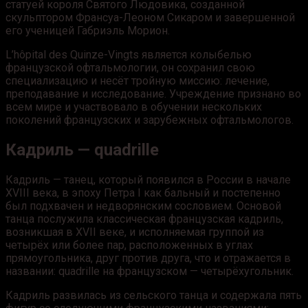
статуей короля Святого Людовика, созданной
скульптором Франсуа-Леоном Сикаром и завершенной
его ученицей Габриэль Морион.
L’hôpital des Quinze-Vingts является колыбелью
французской офтальмологии, он сохранил свою
специализацию и несёт тройную миссию: лечение,
преподавание и исследование. Учреждение признано во
всем мире и участвовало в обучении нескольких
поколений французских и зарубежных офтальмологов.
Кадриль — quadrille
Кадриль — танец, который появился в России в начале
XVIII века, в эпоху Петра I как бальный и постепенно
был подхвачен и недворянским сословием. Основой
танца послужила классическая французская кадриль,
возникшая в XVII веке, и исполняемая группой из
четырёх или более пар, расположенных в углах
прямоугольника, друг против друга, что и отражается в
названии: quadrille на французском — четырёхугольник.
Кадриль развилась из сельского танца и содержала пять