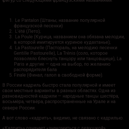
фигур со следующими французскими названиями:
Le Pantalon (Штаны; название популярной
французской песенки)
L’été (Лето);
La Poule (Курица, названием она обязана мелодии,
в которой имитируется куриное кудахтанье);
La Pastourelle (Пастораль, на мелодию песенки
Gentille Pastourelle), La Trénis (соло, которое
позволяло блеснуть танцору или танцовщице), La
Paris и другие — одна на выбор, по желанию
распорядителя бала
Finale (Финал, галоп в свободной форме).
В России кадриль быстро стала популярной и имеет
свои местные варианты в разных областях. Одна из
разновидностей кадрили — народные танцы шестёра,
восьмёра, четвёра, распространённые на Урале и на
севере России
.
А вот слово «кадрить», видимо, не связано с кадрилью.
«Кадрить» означает «знакомиться с девушкой».