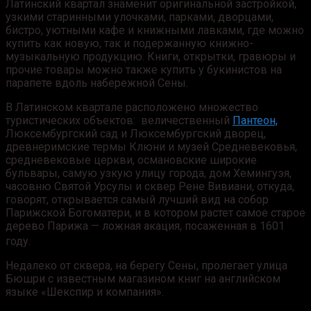
Латинский квартал знаменит оригинальной застройкой,
узкими старинными улочками, парками, дворцами,
бистро, уютными кафе и книжными лавками, где можно
купить как новую, так и подержанную книжно-
музыкальную продукцию. Книги, открытки, гравюры и
прочие товары можно также купить у букинистов на
парапете вдоль набережной Сены.
В Латинском квартале расположено множество
туристических объектов: величественный
Пантеон,
Люксембургский сад и Люксембургский дворец,
древнеримские термы Клюни и музей Средневековья,
средневековые церкви, османовские широкие
бульвары, самую узкую улицу города, дом Хемингуэя,
часовню Святой Урсулы и сквер Рене Вивиани, откуда,
говорят, открывается самый лучший вид на собор
Парижской Богоматери, и в котором растет самое старое
дерево Парижа — ложная акация, посаженная в 1601
году
.
Недалеко от сквера, на берегу Сены, пролегает улица
Бюшри с известным магазином книг на английском
языке «Шекспир и компания».