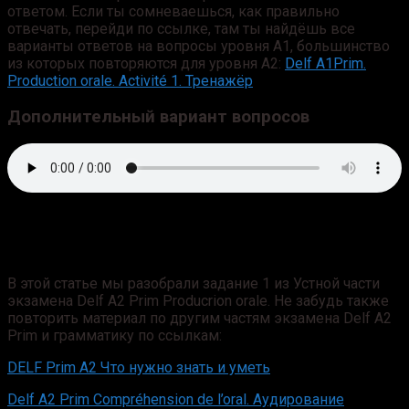
ответом. Если ты сомневаешься, как правильно
отвечать, перейди по ссылке, там ты найдёшь все
варианты ответов на вопросы уровня А1, большинство
из которых повторяются для уровня А2:
Delf A1Prim.
Production orale. Activité 1. Тренажёр
Дополнительный вариант вопросов
В этой статье мы разобрали задание 1 из Устной части
экзамена Delf A2 Prim Producrion orale. Не забудь также
повторить материал по другим частям экзамена Delf A2
Prim и грамматику по ссылкам:
DELF Prim А2 Что нужно знать и уметь
Delf A2 Prim Compréhension de l’oral. Аудирование