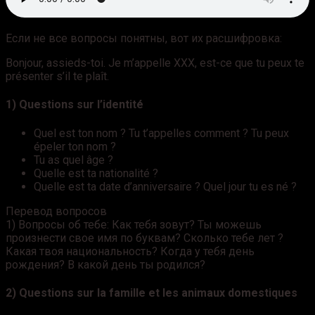
Если не все вопросы понятны, вот их расшифровка:
Bonjour, assieds-toi. Je m’appelle XXX, est-ce que tu peux te
présenter s’il te plaît.
1) Questions sur l’identité
Quel est ton nom ? Tu t’appelles comment ? Tu peux
épeler ton nom ?
Tu as quel âge ?
Quelle est ta nationalité ?
Quelle est ta date d’anniversaire ? Quel jour tu es né ?
Перевод вопросов
1) Вопросы об тебе: Как тебя зовут? Ты можешь
произнести свое имя по буквам? Сколько тебе лет ?
Какая твоя национальность? Когда у тебя день
рождения? В какой день ты родился?
2) Questions sur la famille et les animaux domestiques