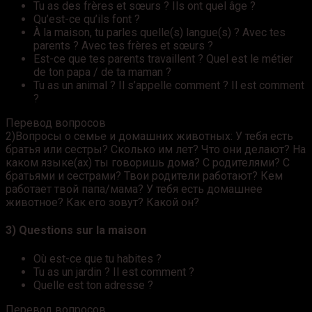
Tu as des frères et sœurs ? Ils ont quel âge ?
Qu’est-ce qu’ils font ?
À la maison, tu parles quelle(s) langue(s) ? Avec tes
parents ? Avec tes frères et sœurs ?
Est-ce que tes parents travaillent ? Quel est le métier
de ton papa / de ta maman ?
Tu as un animal ? Il s’appelle comment ? Il est comment
?
Перевод вопросов
2)Вопросы о семье и домашних животных: У тебя есть
братья или сестры? Сколько им лет? Что они делают? На
каком языке(ах) ты говоришь дома? С родителями? С
братьями и сестрами? Твои родители работают? Кем
работает твой папа/мама? У тебя есть домашнее
животное? Как его зовут? Какой он?
3) Questions sur la maison
Où est-ce que tu habites ?
Tu as un jardin ? Il est comment ?
Quelle est ton adresse ?
Перевод вопросов