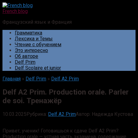
Перейти
к
French blog
контенту
Французский язык и Франция
Грамматика
Лексика и Темы
Чтение с обучением
Это интересно
Об авторе
Delf Prim
Delf Scolaire et junior
Главная
»
Delf Prim
»
Delf A2 Prim
Delf A2 Prim. Production orale. Parler
de soi. Тренажёр
10.03.2025
Рубрика:
Delf A2 Prim
Автор:
Надежда Кустова
Привет, ученик! Готовишься к сдаче Delf A2 Prim?
Production orale — устная часть экзамена, содержание