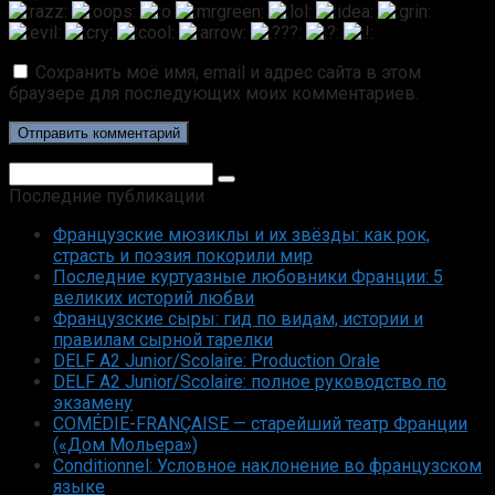
Сохранить моё имя, email и адрес сайта в этом
браузере для последующих моих комментариев.
Поиск:
Последние публикации
Французские мюзиклы и их звёзды: как рок,
страсть и поэзия покорили мир
Последние куртуазные любовники Франции: 5
великих историй любви
Французские сыры: гид по видам, истории и
правилам сырной тарелки
DELF A2 Junior/Scolaire: Production Orale
DELF A2 Junior/Scolaire: полное руководство по
экзамену
COMÉDIE-FRANÇAISE — старейший театр Франции
(«Дом Мольера»)
Conditionnel: Условное наклонение во французском
языке