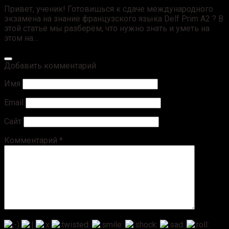
Привет, ученик! Готовишься к сдаче международного
экзамена на знание французского языка Delf Prim А2 ? В
этой статье мы разберём, что нужно знать и уметь на
этом на…
Добавить комментарий
Имя
Email
Сайт
Комментарий
*