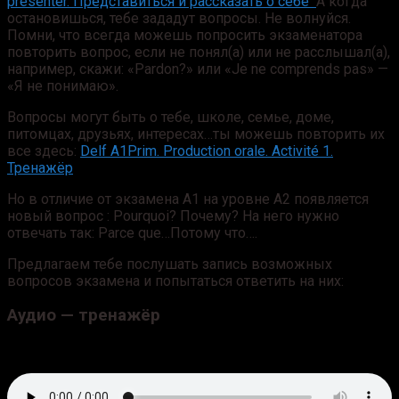
présenter. Представиться и рассказать о себе
А когда
остановишься, тебе зададут вопросы. Не волнуйся.
Помни, что всегда можешь попросить экзаменатора
повторить вопрос, если не понял(а) или не расслышал(а),
например, скажи: «Pardon?» или «Je ne comprends pas» —
«Я не понимаю».
Вопросы могут быть о тебе, школе, семье, доме,
питомцах, друзьях, интересах…ты можешь повторить их
все здесь:
Delf A1Prim. Production orale. Activité 1.
Тренажёр
Но в отличие от экзамена А1 на уровне А2 появляется
новый вопрос : Pourquoi? Почему? На него нужно
отвечать так: Parce que…Потому что….
Предлагаем тебе послушать запись возможных
вопросов экзамена и попытаться ответить на них:
Аудио — тренажёр