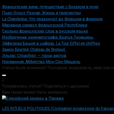
Французские вина: путешествие с бокалом в руке
Пьер-Огюст Ренуар. Жизнь и творчество
La Chandeleur. Что празднуют во Франции в феврале
Марианна-символ Французской Республики
Сколько французских слов в русском языке
Изобретение кинематографа. Братья Люмьеры
Эйфелева Башня в цифрах. La Tour Eiffel en chiffres
Замок Бретёй. Chateau de Breteuil.
Эльзас. Страсбург — город аистов
Нормандия: Аббатство Мон-Сен-Мишель
Статья была полезной? Поставьте, пожалуйста, лайк или 
2
Понравилась статья? Поделиться с друзьями:
Вам также может быть интересно
LES RITUELS POLITIQUES (Civilisation progressive du françai