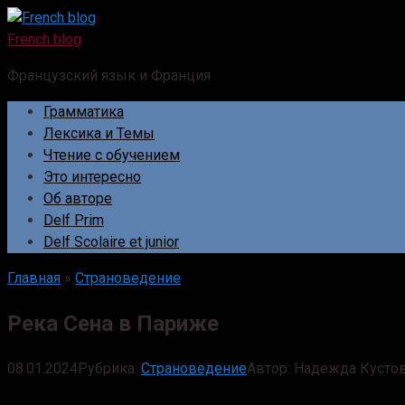
Перейти
к
French blog
контенту
Французский язык и Франция
Грамматика
Лексика и Темы
Чтение с обучением
Это интересно
Об авторе
Delf Prim
Delf Scolaire et junior
Главная
»
Страноведение
Река Сена в Париже
08.01.2024
Рубрика:
Страноведение
Автор:
Надежда Кусто