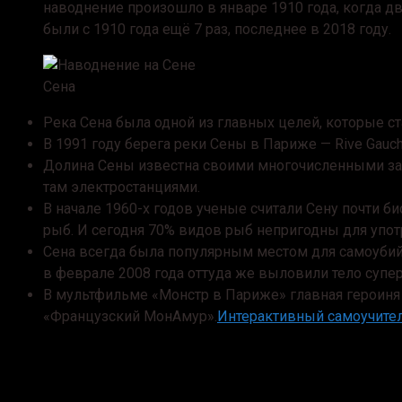
наводнение произошло в январе 1910 года, когда 
были с 1910 года ещё 7 раз, последнее в 2018 году.
Сена
Река Сена была одной из главных целей, которые с
В 1991 году берега реки Сены в Париже — Rive Gauc
Долина Сены известна своими многочисленными з
там электростанциями.
В начале 1960-х годов ученые считали Сену почти б
рыб. И сегодня 70% видов рыб непригодны для употр
Сена всегда была популярным местом для самоубийц
в феврале 2008 года оттуда же выловили тело супе
В мультфильме «Монстр в Париже» главная героиня
«Французский МонАмур».
Интерактивный самоучител