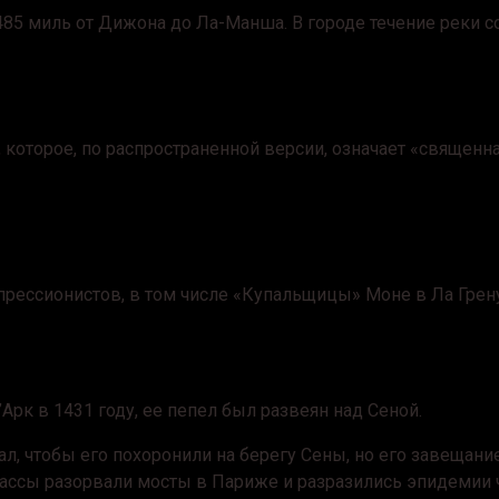
85 миль от Дижона до Ла-Манша. В городе течение реки сос
 которое, по распространенной версии, означает «священна
рессионистов, в том числе «Купальщицы» Моне в Ла Грен
Арк в 1431 году, ее пепел был развеян над Сеной.
ал, чтобы его похоронили на берегу Сены, но его завещани
массы разорвали мосты в Париже и разразились эпидеми