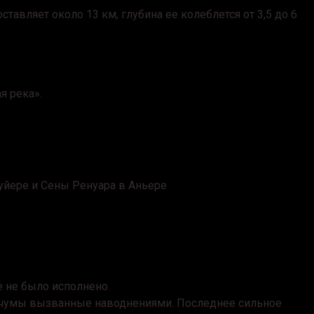
тавляет около 13 км, глубина ее колеблется от 3,5 до 6
я река».
уйере и Сены Ренуара в Аньере
е не было исполнено.
и чумы вызванные наводнениями. Последнее сильное