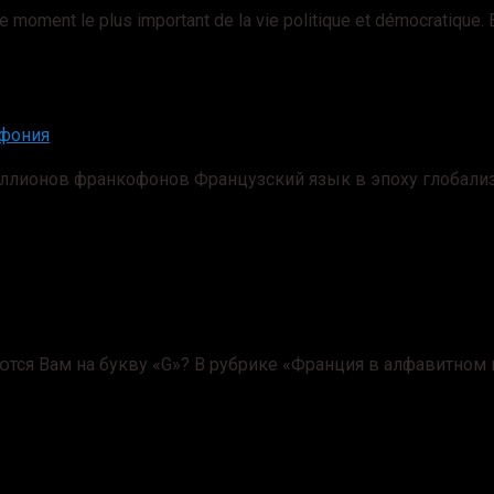
oment le plus important de la vie politique et démocratique. E
офония
ллионов франкофонов Французский язык в эпоху глобализ
ются Вам на букву «G»? В рубрике «Франция в алфавитном 