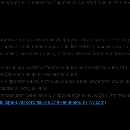
двенадцать из 20 округов Парижа были затоплены в течен
тавились при достижении Операции «Оверлорд» в 1944 году
he и Rive Droite были добавлены ЮНЕСКО в список объект
амками («замками Сены»), а также автомобильной промы
иологически мертвой: такое сильное было загрязнение, чт
ебления в пищу из-за загрязнения.
 и преступников, которые сбрасывали сюда тела своих жер
рмодели Катоуча Ниан.
 посвящает Сене песню и признаётся ей в любви. Эту пес
ь французского языка для начинающих (vk.com)