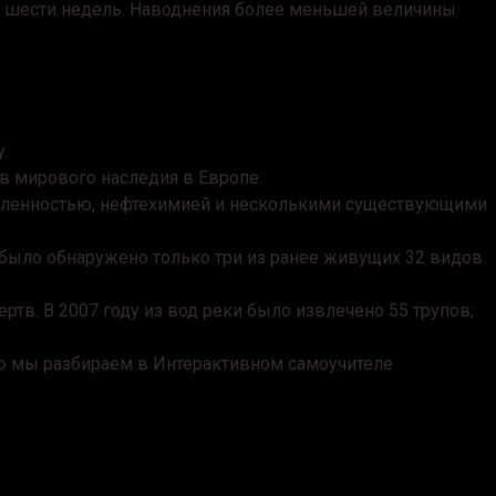
ие шести недель. Наводнения более меньшей величины
.
ов мирового наследия в Европе.
шленностью, нефтехимией и несколькими существующими
о было обнаружено только три из ранее живущих 32 видов
тв. В 2007 году из вод реки было извлечено 55 трупов;
ню мы разбираем в Интерактивном самоучителе