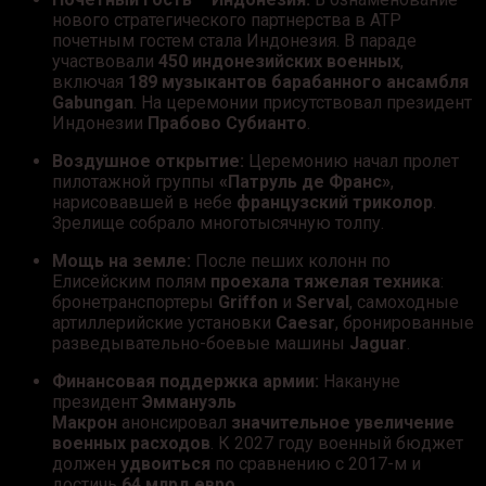
нового стратегического партнерства в АТР
почетным гостем стала Индонезия. В параде
участвовали
450 индонезийских военных
,
включая
189 музыкантов барабанного ансамбля
Gabungan
. На церемонии присутствовал президент
Индонезии
Прабово Субианто
.
Воздушное открытие:
Церемонию начал пролет
пилотажной группы
«Патруль де Франс»
,
нарисовавшей в небе
французский триколор
.
Зрелище собрало многотысячную толпу.
Мощь на земле:
После пеших колонн по
Елисейским полям
проехала тяжелая техника
:
бронетранспортеры
Griffon
и
Serval
, самоходные
артиллерийские установки
Caesar
, бронированные
разведывательно-боевые машины
Jaguar
.
Финансовая поддержка армии:
Накануне
президент
Эммануэль
Макрон
анонсировал
значительное увеличение
военных расходов
. К 2027 году военный бюджет
должен
удвоиться
по сравнению с 2017-м и
достичь
64 млрд евро
.