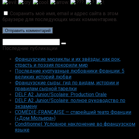
Сохранить моё имя, email и адрес сайта в этом
браузере для последующих моих комментариев.
Поиск:
Последние публикации
Французские мюзиклы и их звёзды: как рок,
страсть и поэзия покорили мир
Последние куртуазные любовники Франции: 5
великих историй любви
Французские сыры: гид по видам, истории и
правилам сырной тарелки
DELF A2 Junior/Scolaire: Production Orale
DELF A2 Junior/Scolaire: полное руководство по
экзамену
COMÉDIE-FRANÇAISE — старейший театр Франции
(«Дом Мольера»)
Conditionnel: Условное наклонение во французском
языке