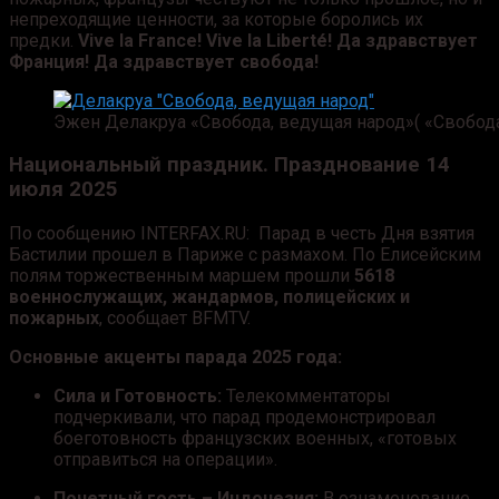
непреходящие ценности, за которые боролись их
предки.
Vive la France! Vive la Liberté! Да здравствует
Франция! Да здравствует свобода!
Эжен Делакруа «Свобода, ведущая народ»( «Свобода
Национальный праздник. Празднование 14
июля 2025
По сообщению INTERFAX.RU: Парад в честь Дня взятия
Бастилии прошел в Париже с размахом. По Елисейским
полям торжественным маршем прошли
5618
военнослужащих, жандармов, полицейских и
пожарных
, сообщает BFMTV.
Основные акценты парада 2025 года:
Сила и Готовность:
Телекомментаторы
подчеркивали, что парад продемонстрировал
боеготовность французских военных, «готовых
отправиться на операции».
Почетный гость – Индонезия:
В ознаменование