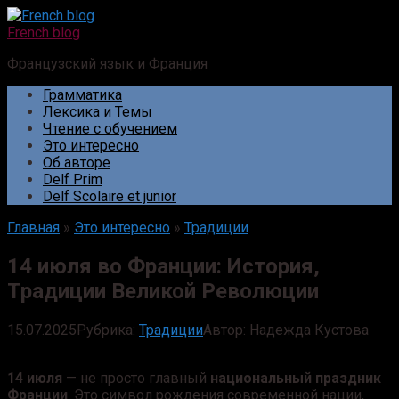
Перейти
к
French blog
контенту
Французский язык и Франция
Грамматика
Лексика и Темы
Чтение с обучением
Это интересно
Об авторе
Delf Prim
Delf Scolaire et junior
Главная
»
Это интересно
»
Традиции
14 июля во Франции: История,
Традиции Великой Революции
15.07.2025
Рубрика:
Традиции
Автор:
Надежда Кустова
14 июля
— не просто главный
национальный праздник
Франции
. Это символ рождения современной нации,