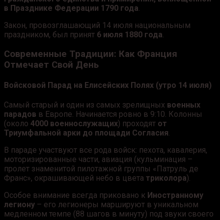
в Празднике Федерации 1790 года
.
Закон, провозглашающий 14 июля национальным
праздником, был принят
6 июля 1880 года
.
Современные Традиции: Как Франция
Отмечает Свой День
Войсковой Парад на Елисейских Полях (утро 14 июля)
Самый старый и один из самых зрелищных
военных
парадов
в Европе. Начинается ровно в 9:10. Колонны
(около
4000 военнослужащих
) проходят
от
Триумфальной арки до площади Согласия
.
В параде участвуют все рода войск: пехота, кавалерия,
моторизированные части, авиация (кульминация –
пролет знаменитой пилотажной группы «Патруль де
Франс», окрашивающей небо в цвета
триколора
).
Особое внимание всегда приковано к
Иностранному
легиону
– его легионеры маршируют в уникальном
медленном темпе (88 шагов в минуту) под звуки своего