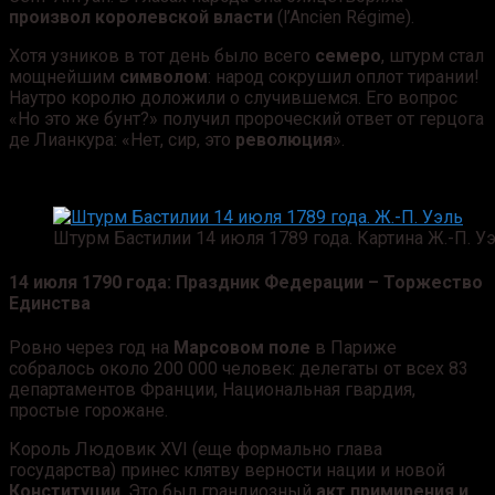
произвол королевской власти
(l’Ancien Régime).
Хотя узников в тот день было всего
семеро
, штурм стал
мощнейшим
символом
: народ сокрушил оплот тирании!
Наутро королю доложили о случившемся. Его вопрос
«Но это же бунт?» получил пророческий ответ от герцога
де Лианкура: «Нет, сир, это
революция
».
Штурм Бастилии 14 июля 1789 года. Картина Ж.-П. У
14 июля 1790 года: Праздник Федерации – Торжество
Единства
Ровно через год на
Марсовом поле
в Париже
собралось около 200 000 человек: делегаты от всех 83
департаментов Франции, Национальная гвардия,
простые горожане.
Король Людовик XVI (еще формально глава
государства) принес клятву верности нации и новой
Конституции
. Это был грандиозный
акт примирения и