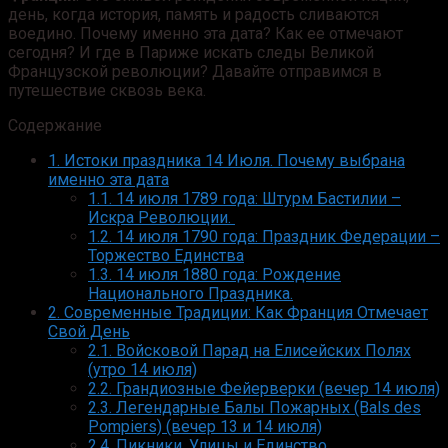
день, когда история, память и радость сливаются
воедино. Почему именно эта дата? Как ее отмечают
сегодня? И где в Париже искать следы Великой
Французской революции? Давайте отправимся в
путешествие сквозь века.
Содержание
1.
Истоки праздника 14 Июля. Почему выбрана
именно эта дата
1.1.
14 июля 1789 года: Штурм Бастилии –
Искра Революции.
1.2.
14 июля 1790 года: Праздник Федерации –
Торжество Единства
1.3.
14 июля 1880 года: Рождение
Национального Праздника.
2.
Современные Традиции: Как Франция Отмечает
Свой День
2.1.
Войсковой Парад на Елисейских Полях
(утро 14 июля)
2.2.
Грандиозные Фейерверки (вечер 14 июля)
2.3.
Легендарные Балы Пожарных (Bals des
Pompiers) (вечер 13 и 14 июля)
2.4.
Пикники, Улицы и Единство