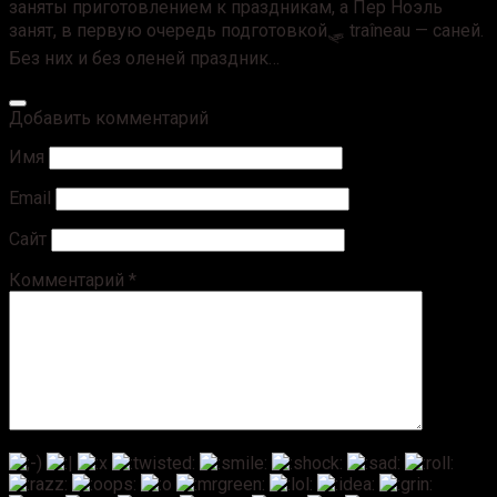
заняты приготовлением к праздникам, а Пер Ноэль
занят, в первую очередь подготовкой🛷 traîneau — саней.
Без них и без оленей праздник…
Добавить комментарий
Имя
Email
Сайт
Комментарий
*