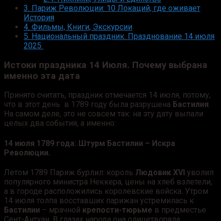
3.
Париж Революции: 10 Локаций, где оживает
История
4.
Фильмы, Книги, Экскурсии
5.
Национальный праздник. Празднование 14 июля
2025
Истоки праздника
14 Июля.
Почему выбрана
именно эта дата
Принято считать, праздник отмечается 14 июля, потому,
что в этот день в 1789 году была разрушена
Бастилия
.
На самом деле, это не совсем так: на эту дату выпали
целых два события, а именно:
14 июля 1789 года: Штурм Бастилии – Искра
Революции.
Летом 1789 Париж бурлил: король
Людовик XVI
уволил
популярного министра Неккера, цены на хлеб взлетели,
а в городе расположились королевские войска. Утром
14 июля толпа восставших парижан устремилась к
Бастилии
– мрачной
крепости-тюрьме
в предместье
Сент-Антуан. В глазах народа она олицетворяла