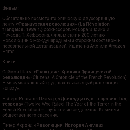
Фильм:
Обязательно посмотрите эпическую двухсерийную
ленту
«Французская революция» (La Révolution
française, 1989 г.)
режиссеров Робера Энрико и
Ричарда Т. Хеффрона. Фильм снят к 200-летию
Революции с международным актерским составом и
поразительной детализацией. Ищите на Arte или Amazon
Prime.
Книги:
Саймон Шама
«Граждане. Хроника Французской
революции»
(Citizens: A Chronicle of the French Revolution)
– монументальный труд, показывающий революцию
«снизу».
Роберт Розвелл Палмер,
«Двенадцать, кто правил. Год
террора»
(Twelve Who Ruled: The Year of the Terror in the
French Revolution) – глубокое исследование Комитета
общественного спасения.
Питер Акройд
«Революция. История Англии»