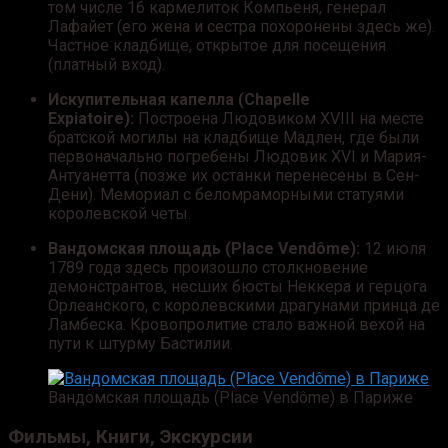
том числе 16 кармелиток Компьеня, генерал
Лафайет (его жена и сестра похоронены здесь же).
Частное кладбище, открытое для посещения
(платный вход).
Искупительная капелла (Chapelle
Expiatoire):
Построена Людовиком XVIII на месте
братской могилы на кладбище Мадлен, где были
первоначально погребены Людовик XVI и Мария-
Антуанетта (позже их останки перенесены в Сен-
Дени). Мемориал с беломраморными статуями
королевской четы.
Вандомская площадь (Place Vendôme):
12 июля
1789 года здесь произошло столкновение
демонстрантов, несших бюсты Неккера и герцога
Орлеанского, с королевскими драгунами принца де
Ламбеска. Кровопролитие стало важной вехой на
пути к штурму Бастилии.
Вандомская площадь (Place Vendôme) в Париже
Фильмы, Книги, Экскурсии