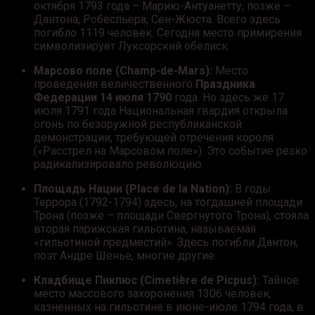
октября 1793 года – Марию-Антуанетту, позже –
Дантона, Робеспьера, Сен-Жюста. Всего здесь
погибло 1119 человек. Сегодня место примирения
символизирует Луксорский обелиск.
Марсово поле (Champ-de-Mars):
Место
проведения величественного
Праздника
Федерации 14 июля 1790
года. Но здесь же 17
июля 1791 года Национальная гвардия открыла
огонь по безоружной республиканской
демонстрации, требующей отречения короля
(«Расстрел на Марсовом поле»). Это событие резко
радикализировало революцию.
Площадь Нации (Place de la Nation):
В годы
Террора (1792-1794) здесь, на тогдашней площади
Трона (позже – площади Свергнутого Трона), стояла
вторая парижская гильотина, называемая
«гильотиной предместий». Здесь погибли Дантон,
поэт Андре Шенье, многие другие.
Кладбище Пикпюс (Cimetière de Picpus):
Тайное
место массового захоронения 1306 человек,
казненных на гильотине в июне-июле 1794 года, в