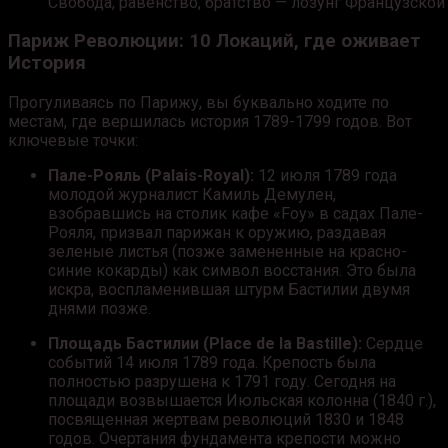
Свобода, равенство, братство — лозунг Французско
Париж Революции: 10 Локаций, где оживает
История
Прогуливаясь по Парижу, вы буквально ходите по
местам, где вершилась история 1789-1799 годов. Вот
ключевые точки:
Пале-Рояль (Palais-Royal):
12 июля 1789 года
молодой журналист Камиль Демулен,
взобравшись на столик кафе «Foy» в садах Пале-
Рояля, призвал парижан к оружию, раздавая
зеленые листья (позже замененные на красно-
синие кокарды) как символ восстания. Это была
искра, воспламенившая штурм Бастилии двумя
днями позже.
Площадь Бастилии (Place de la Bastille):
Сердце
событий 14 июля 1789 года. Крепость была
полностью разрушена к 1791 году. Сегодня на
площади возвышается Июльская колонна (1840 г.),
посвященная жертвам революций 1830 и 1848
годов. Очертания фундамента крепости можно