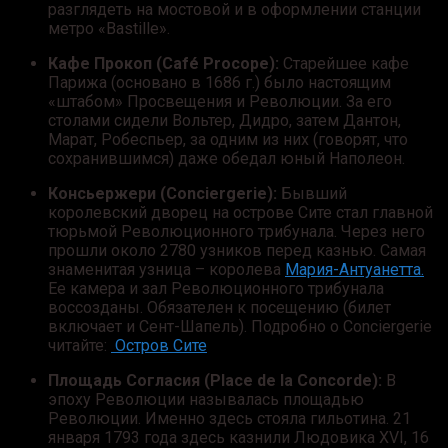
разглядеть на мостовой и в оформлении станции
метро «Bastille».
Кафе Прокоп (Café Procope):
Старейшее кафе
Парижа (основано в 1686 г.) было настоящим
«штабом» Просвещения и Революции. За его
столами сидели Вольтер, Дидро, затем Дантон,
Марат, Робеспьер, за одним из них (говорят, что
сохранившимся) даже обедал юный Наполеон.
Консьержери (Conciergerie):
Бывший
королевский дворец на острове Сите стал главной
тюрьмой Революционного трибунала. Через него
прошли около 2780 узников перед казнью. Самая
знаменитая узница – королева
Мария-Антуанетта.
Ее камера и зал Революционного трибунала
воссозданы. Обязателен к посещению (билет
включает и Сент-Шапель). Подробно о Conciergerie
читайте:
Остров Сите
Площадь Согласия (Place de la Concorde):
В
эпоху Революции называлась площадью
Революции. Именно здесь стояла гильотина. 21
января 1793 года здесь казнили Людовика XVI, 16