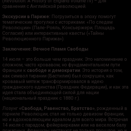
(Revolution: A History of England Volume IV) – для
сравнения с Английской революцией.
Экскурсии в Париже:
Погрузиться в эпоху помогут
тематические прогулки с историками: «По следам
Революции» (Пале-Рояль, Консьержери, Площадь
Согласия) или интерактивные квесты («Тайны
Революционного Парижа»).
Заключение: Вечное Пламя Свободы
14 июля – это больше чем праздник. Это напоминание о
сложном, часто кровавом, но фундаментальном пути
Франции к
свободе и демократии
. Это история о том,
как символ тирании (Бастилия) был сокрушен, как
кровавый мятеж трансформировался в идею
гражданского единства (Праздник Федерации), и как эта
идея стала объединяющей силой для нации
(национальный праздник с 1880 г.).
Лозунг
«Свобода, Равенство, Братство»
, рожденный в
горниле Революции, стал не только девизом Франции,
но и вдохновляющим идеалом для всего мира. Встречая
14 июля с парадом, фейерверками или на веселом балу
пожарных, французы чествуют не только прошлое, но и