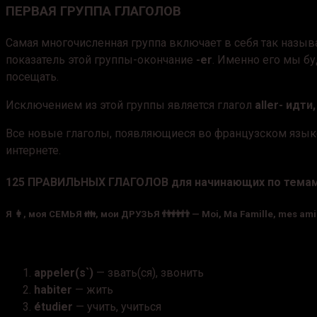
ПЕРВАЯ ГРУППА ГЛАГОЛОВ
Самая многочисленная группа включает в себя так наз
показатель этой группы-окончание
-er
. Именно его мы б
посещать.
Исключением из этой группы является глагол
aller- идти
Все новые глаголы, появляющиеся во французском языке 
интернете.
125 ПРАВИЛЬНЫХ ГЛАГОЛОВ для начинающих по тема
Я 👩‍, моя СЕМЬЯ 👪, мои ДРУЗЬЯ 👫👭👬
—
Moi, Ma Famille, mes ami
appeler(s`)
— звать(ся), звонить
habiter
— жить
étudier
— учить, учиться