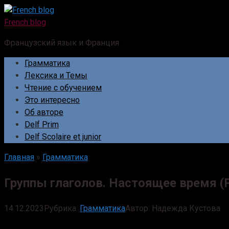
Перейти
к
French blog
контенту
Французский язык и Франция
Грамматика
Лексика и Темы
Чтение с обучением
Это интересно
Об авторе
Delf Prim
Delf Scolaire et junior
Главная
»
Грамматика
Группы глаголов. Настоящее время (Pré
14.12.2023
Рубрика:
Грамматика
Автор:
Надежда Кустова