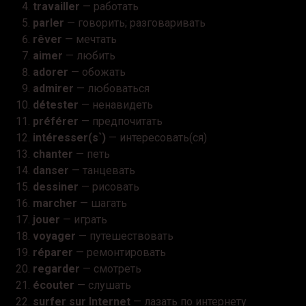
travailler
— работать
parler
— говорить; разговаривать
rêver
— мечтать
aimer
— любить
adorer
— обожать
admirer
— любоваться
détester
— ненавидеть
préférer
— предпочитать
intéresser(s`)
— интересовать(ся)
chanter
— петь
danser
— танцевать
dessiner
— рисовать
marcher
— шагать
jouer
— играть
voyager
— путешествовать
réparer
— ремонтировать
regarder
— смотреть
écouter
— слушать
surfer sur Internet
— лазать по интернету