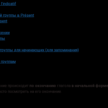
indicatif
й группы в Présent
sent
жении
ппы
 группы для начинающих (для запоминания)
 группам
ение происходит
по окончанию
глагола
в начальной форм
сто посмотреть на его окончание.