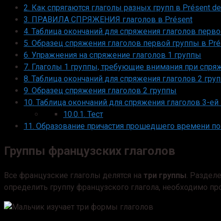
2.
Как спрягаются глаголы разных групп в Présent de l’
3.
ПРАВИЛА СПРЯЖЕНИЯ глаголов в Présent
4.
Таблица окончаний для спряжения глаголов перво
5.
Образец спряжения глаголов первой группы в Pré
6.
Упражнения на спряжение глаголов 1 группы
7.
Глаголы 1 группы, требующие внимания при спря
8.
Таблица окончаний для спряжения глаголов 2 гру
9.
Образец спряжения глаголов 2 группы
10.
Таблица окончаний для спряжения глаголов 3-ей
10.0.1.
Тест
11.
Образование причастия прошедшего времени по
Группы французских глаголов
Все французские глаголы делятся на
три группы
. Раздел
определить группу французского глагола, необходимо про