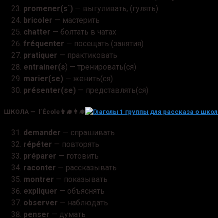
promener(s`)
— выгуливать, (гулять)
bricoler
— мастерить
chatter
— болтать в чатах
fréquenter
— посещать (занятия)
pratiquer
— практиковать
entrainer(s
) — тренировать(ся)
marier(se)
— женить(ся)
présenter(se)
— представлять(ся)
ШКОЛА — l`École👨‍🎓👩‍🎓
demander
— спрашивать
répéter
— повторять
préparer
— готовить
raconter
— рассказывать
montrer
— показывать
expliquer
— объяснять
observer
— наблюдать
penser
— думать