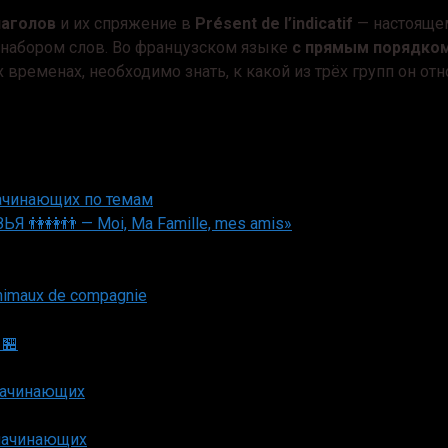
лаголов
и их спряжение в
Présent de l’indicatif
— настояще
ся набором слов. Во французском языке
с прямым порядком
 временах, необходимо знать, к какой из трёх групп он отн
чинающих по темам
ЬЯ 👫👭👬 — Moi, Ma Famille, mes amis»
imaux de compagnie
🏪
начинающих
начинающих