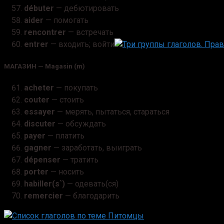
débuter
— дебютировать
aider
— помогать
rencontrer
— встречать
entrer
— входить; войти
МАГАЗИН — Magasin (m)
acheter
— покупать
couter
— стоить
еssayer
— мерять, пытаться, стараться
discuter
— обсуждать
рayer
— платить
gagner
— заработать, выиграть
dépenser
— тратить
porter
— носить
habiller(s`)
— одевать(ся)
remercier
— благодарить