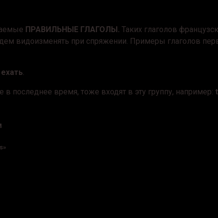
ываемые
ПРАВИЛЬНЫЕ ГЛАГОЛЫ.
Таких глаголов французск
удем видоизменять при спряжении. Примеры глаголов пер
, ехать
.
в последнее время, тоже входят в эту группу, например:
м
s»