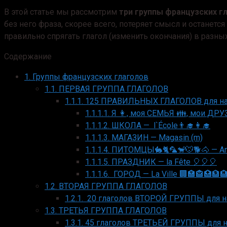
В этой статье мы рассмотрим
три группы французских г
без него фраза, скорее всего, потеряет смысл и останет
правильно спрягать глагол (изменить окончания) в разных
Содержание
1.
Группы французских глаголов
1.1.
ПЕРВАЯ ГРУППА ГЛАГОЛОВ
1.1.1.
125 ПРАВИЛЬНЫХ ГЛАГОЛОВ для на
1.1.1.1.
Я 👩‍, моя СЕМЬЯ 👪, мои ДРУЗ
1.1.1.2.
ШКОЛА — l`École👨‍🎓👩‍🎓
1.1.1.3.
МАГАЗИН — Magasin (m)
1.1.1.4.
ПИТОМЦЫ🐇🐈🦜🐒🐭🐕🐴 — Аn
1.1.1.5.
ПРАЗДНИК — la Fête 🎈🎈🎈
1.1.1.6.
ГОРОД — La Ville 🏢🏣🏤🏥🏦
1.2.
ВТОРАЯ ГРУППА ГЛАГОЛОВ
1.2.1.
20 глаголов ВТОРОЙ ГРУППЫ для 
1.3.
ТРЕТЬЯ ГРУППА ГЛАГОЛОВ
1.3.1.
45 глаголов ТРЕТЬЕЙ ГРУППЫ для 