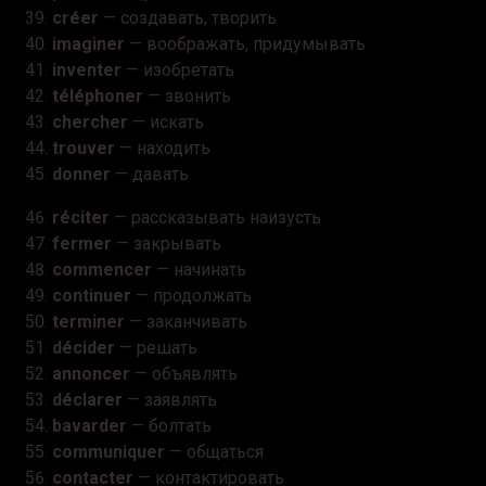
créer
— создавать; творить
imaginer
— воображать, придумывать
inventer
— изобретать
téléphoner
— звонить
chercher
— искать
trouver
— находить
donner
— давать
réciter
— рассказывать наизусть
fermer
— закрывать
commencer
— начинать
continuer
— продолжать
terminer
— заканчивать
décider
— решать
annoncer
— объявлять
déclarer
— заявлять
bavarder
— болтать
communiquer
— общаться
contacter
— контактировать