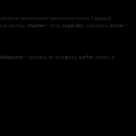
ий язык насчитывает несколько тысяч. Главный
вой группы:
chanter
— петь,
regarder-
смотреть,
visiter
—
téléphoner
— звонить по телефону,
surfer
-лазать в