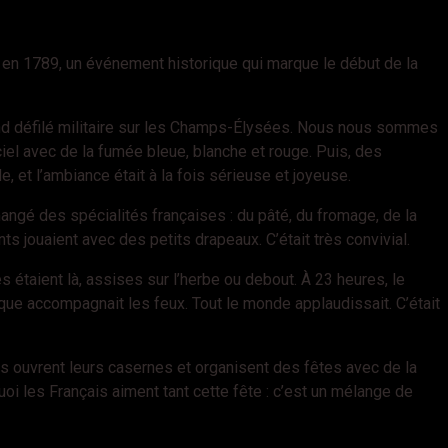
ille en 1789, un événement historique qui marque le début de la
grand défilé militaire sur les Champs-Élysées. Nous nous sommes
ciel avec de la fumée bleue, blanche et rouge. Puis, des
 et l’ambiance était à la fois sérieuse et joyeuse.
ngé des spécialités françaises : du pâté, du fromage, de la
ts jouaient avec des petits drapeaux. C’était très convivial.
es étaient là, assises sur l’herbe ou debout. À 23 heures, le
ique accompagnait les feux. Tout le monde applaudissait. C’était
ers ouvrent leurs casernes et organisent des fêtes avec de la
oi les Français aiment tant cette fête : c’est un mélange de