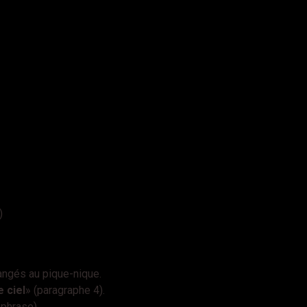
)
ngés au pique-nique.
 ciel
» (paragraphe 4).
 phrase).