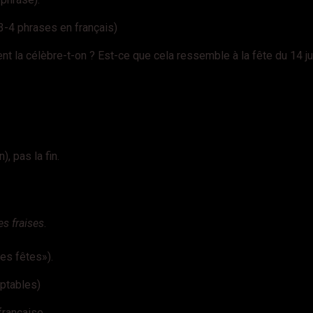
-4 phrases en français)
nt la célèbre-t-on ? Est-ce que cela ressemble à la fête du 14 jui
, pas la fin.
es fraises
.
es fêtes»).
ptables)
française.