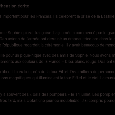
éhension écrite
très important pour les Français. Ils célèbrent la prise de la Bast
mon amie Sophie qui est française. La journée a commencé par le 
 Des avions de l’armée ont dessiné un drapeau tricolore dans le 
a République regardait la cérémonie. Il y avait beaucoup de monde,
ille pour un pique-nique avec des amis de Sophie. Nous avons ma
tements aux couleurs de la France – bleu, blanc, rouge. Des enfan
ifice. Il a eu lieu près de la tour Eiffel. Des milliers de personn
s magnifiques qui illuminaient la tour Eiffel et le ciel. La mus
il y a souvent des « bals des pompiers » le 14 juillet. Les pompi
ès tard, mais c’était une journée inoubliable. J’ai compris pourqu