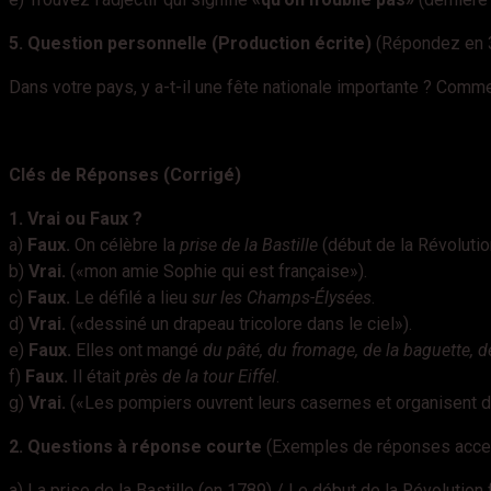
5. Question personnelle (Production écrite)
(Répondez en 3
Dans votre pays, y a-t-il une fête nationale importante ? Comme
Clés de Réponses (Corrigé)
1. Vrai ou Faux ?
a)
Faux.
On célèbre la
prise de la Bastille
(début de la Révolution)
b)
Vrai.
(«mon amie Sophie qui est française»).
c)
Faux.
Le défilé a lieu
sur les Champs-Élysées
.
d)
Vrai.
(«dessiné un drapeau tricolore dans le ciel»).
e)
Faux.
Elles ont mangé
du pâté, du fromage, de la baguette, d
f)
Faux.
Il était
près de la tour Eiffel
.
g)
Vrai.
(«Les pompiers ouvrent leurs casernes et organisent d
2. Questions à réponse courte
(Exemples de réponses acce
a) La prise de la Bastille (en 1789) / Le début de la Révolution 