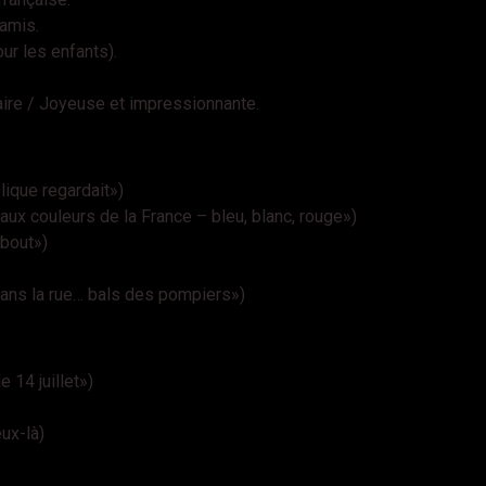
 amis.
ur les enfants).
laire / Joyeuse et impressionnante.
lique regardait»)
 aux couleurs de la France – bleu, blanc, rouge»)
ebout»)
dans la rue… bals des pompiers»)
e 14 juillet»)
ux-là)