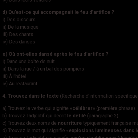
d) Qu’est-ce qui accompagnait le feu d’artifice ?
i) Des discours
ii) De la musique
iii) Des chants
iv) Des danses
e) Où ont-elles dansé après le feu d’artifice ?
i) Dans une boîte de nuit
ii) Dans la rue / à un bal des pompiers
iii) À l’hôtel
iv) Au restaurant
4. Trouvez dans le texte
(Recherche d’information spécifique
a) Trouvez le verbe qui signifie
«célébrer»
(première phrase).
b) Trouvez l’adjectif qui décrit
le défilé
(paragraphe 2).
c) Trouvez deux noms de
nourriture
typiquement française ma
d) Trouvez le mot qui signifie
«explosions lumineuses dans le
e) Trouvez l’adjectif qui signifie
«qu’on n’oublie pas»
(dernière