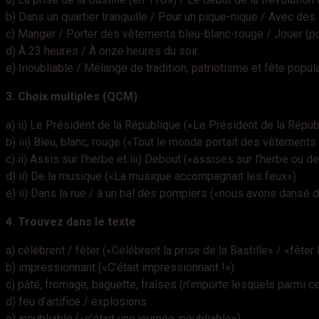
b) Dans un quartier tranquille / Pour un pique-nique / Avec des
c) Manger / Porter des vêtements bleu-blanc-rouge / Jouer (po
d) À 23 heures / À onze heures du soir.
e) Inoubliable / Mélange de tradition, patriotisme et fête popu
3. Choix multiples (QCM)
a) ii) Le Président de la République («Le Président de la Répub
b) iii) Bleu, blanc, rouge («Tout le monde portait des vêtements
c) ii) Assis sur l’herbe et iii) Debout («assises sur l’herbe ou d
d) ii) De la musique («La musique accompagnait les feux»)
e) ii) Dans la rue / à un bal des pompiers («nous avons dansé 
4. Trouvez dans le texte
a) célèbrent / fêter («Célébrent la prise de la Bastille» / «fêter l
b) impressionnant («C’était impressionnant !»)
c) pâté, fromage, baguette, fraises (n’importe lesquels parmi ce
d) feu d’artifice / explosions
e) inoubliable («c’était une journée inoubliable»)