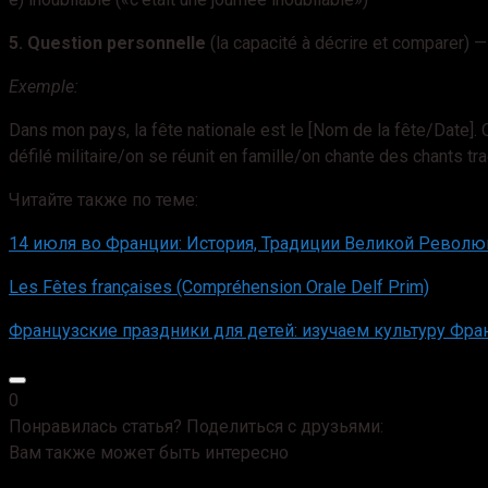
5. Question personnelle
(la capacité à décrire et comparer) 
Exemple:
Dans mon pays, la fête nationale est le [Nom de la fête/Date]. On
défilé militaire/on se réunit en famille/on chante des chants tra
Читайте также по теме:
14 июля во Франции: История, Традиции Великой Револ
Les Fêtes françaises (Compréhension Orale Delf Prim)
Французские праздники для детей: изучаем культуру Фра
0
Понравилась статья? Поделиться с друзьями:
Вам также может быть интересно