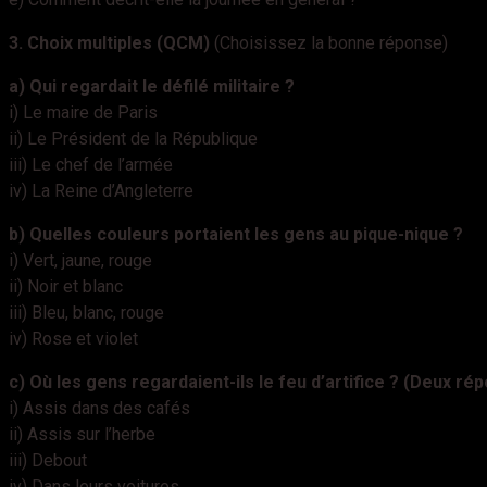
3. Choix multiples (QCM)
(Choisissez la bonne réponse)
a) Qui regardait le défilé militaire ?
i) Le maire de Paris
ii) Le Président de la République
iii) Le chef de l’armée
iv) La Reine d’Angleterre
b) Quelles couleurs portaient les gens au pique-nique ?
i) Vert, jaune, rouge
ii) Noir et blanc
iii) Bleu, blanc, rouge
iv) Rose et violet
c) Où les gens regardaient-ils le feu d’artifice ? (Deux r
i) Assis dans des cafés
ii) Assis sur l’herbe
iii) Debout
iv) Dans leurs voitures