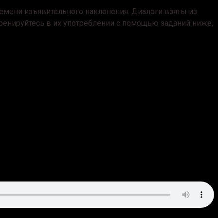
емени изъявительного наклонения. Диалоги взяты из
отренируйтесь в их употреблении с помощью заданий ниже,