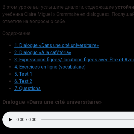
В этом уроке вы услышите диалоги, содержащие
устойч
учебника Claire Miguel » Grammaire en dialogues». Посл
ответьте на вопросы о себе.
Содержание
1.
Dialogue «Dans une cité universitaire»
2.
Dialogue «À la cafétéria»
3.
Expressions figées/ locutions figées avec Être et Avoi
4.
Exercices en ligne (vocabulaire)
5.
Теst 1
6.
Теst 2
7.
Questions
Dialogue «D
ans une cité universitaire»