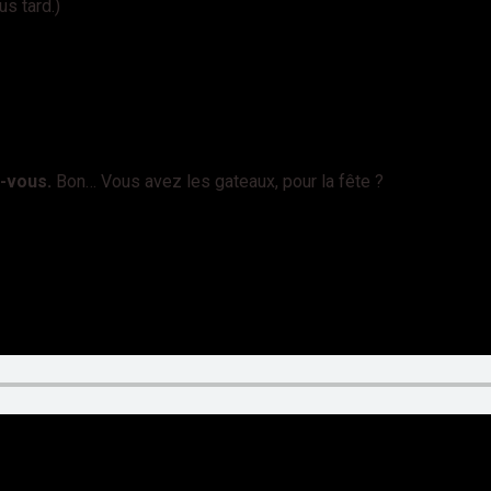
s tard.)
z-vous.
Bon… Vous avez les gateaux, pour la fête ?