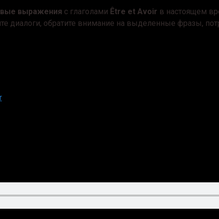
ивые выражения
с глаголами
Être et Аvoir
в настоящем вр
ушайте диалоги, обратите внимание на выделенные фразы, п
r