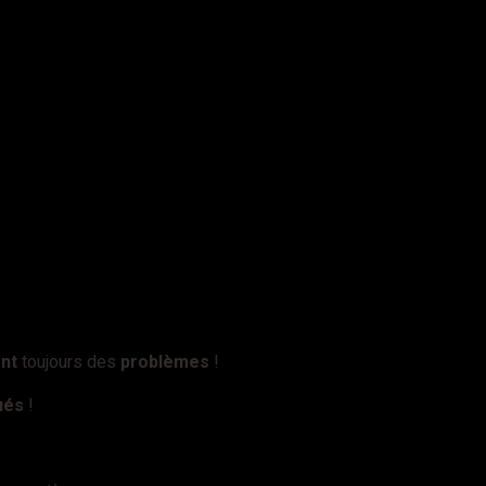
nt
toujours des
problèmes
!
ués
!