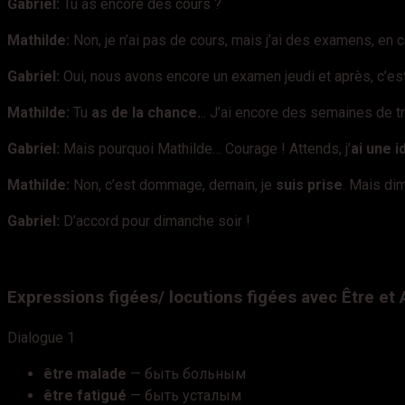
Gabriel:
Tu as encore des cours ?
Mathilde:
Non, je n’ai pas de cours, mais j’ai des examens, en 
Gabriel:
Oui, nous avons encore un examen jeudi et après, c’est 
Mathilde:
Tu
as de la chance.
.. J’ai encore des semaines de tr
Gabriel:
Mais pourquoi Mathilde… Courage !
Attends, j’
ai une i
Mathilde:
Non, c’est dommage, demain, je
suis prise
. Mais di
Gabriel:
D’accord pour dimanche soir !
Expressions figées/
locutions figées avec
Être et 
Dialogue 1
être malade
— быть больным
être fatigué
— быть усталым