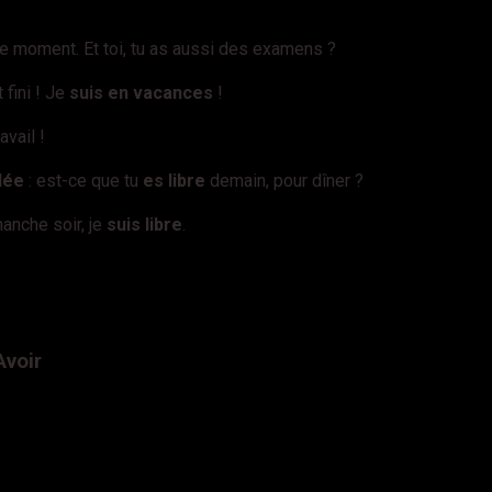
ce moment. Et toi, tu as aussi des examens ?
fini ! Je
suis en vacances
!
avail !
dée
: est-ce que tu
es libre
demain, pour dîner ?
manche soir, je
suis libre
.
Avoir