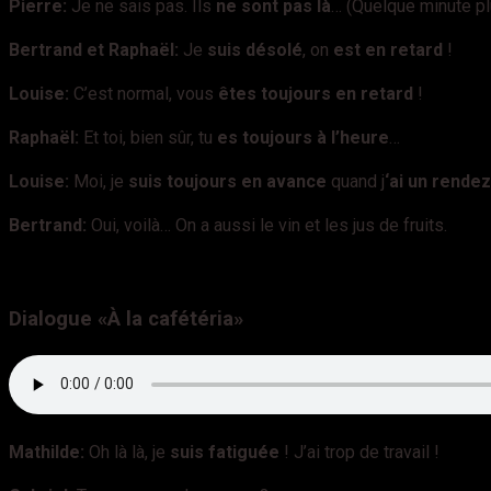
Pierre:
Je ne sais pas. Ils
ne sont pas là
… (Quelque minute plu
Bertrand et Raphaël:
Je
suis désolé
, on
est en retard
!
Louise:
C’est normal, vous
êtes toujours en retard
!
Raphaël:
Et toi, bien sûr, tu
es toujours à l’heure
…
Louise:
Moi, je
suis toujours en avance
quand j
‘ai un rende
Bertrand:
Oui, voilà… On a aussi le vin et les jus de fruits.
Dialogue «
À la cafétéria»
Mathilde:
Oh là là, je
suis fatiguée
! J’ai trop de travail !