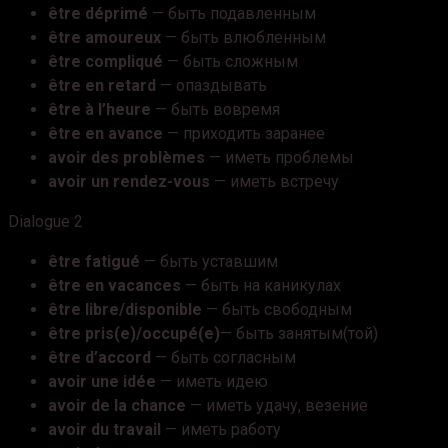
être
déprimé
— быть подавленным
être amoureux
— быть влюбленным
être compliqué
— быть сложным
être en retard
— опаздывать
être à l’heure
— быть вовремя
être en avance
— приходить заранее
avoir des problèmes
— иметь проблемы
avoir un rendez-vous
— иметь встречу
Dialogue 2
être fatigué
— быть уставшим
être en vacances
— быть на каникулах
être libre/disponible
— быть свободным
être pris(e)/occupé(e)
— быть занятым(той)
être d’accord
— быть согласным
avoir une idée
— иметь идею
avoir de la chance
— иметь удачу, везение
avoir du travail
— иметь работу