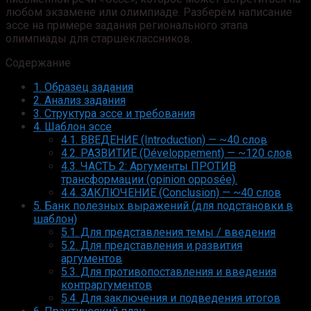
любом экзамене или олимпиаде. Разберём написание
эссе на примере задания регионального этапа
олимпиады для старшеклассников.
Содержание
1.
Образец задания
2.
Анализ задания
3.
Структура эссе и требования
4.
Шаблон эссе
4.1.
ВВЕДЕНИЕ (Introduction) — ~40 слов
4.2.
РАЗВИТИЕ (Développement) — ~120 слов
4.3.
ЧАСТЬ 2: Аргументы ПРОТИВ
трансформации (opinion opposée).
4.4.
ЗАКЛЮЧЕНИЕ (Conclusion) — ~40 слов
5.
Банк полезных выражений (для подстановки в
шаблон)
5.1.
Для представления темы / введения
5.2.
Для представления и развития
аргументов
5.3.
Для противопоставления и введения
контраргументов
5.4.
Для заключения и подведения итогов