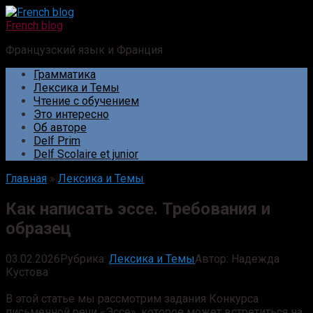
Перейти
к
French blog
контенту
Французский язык и Франция
Грамматика
Лексика и Темы
Чтение с обучением
Это интересно
Об авторе
Delf Prim
Delf Scolaire et junior
Главная
»
Лексика и Темы
Как написать эссе. Требования и
образец
03.02.2026
Рубрика:
Лексика и Темы
Автор:
Надежда
Кустова
В этой статье мы рассмотрим задания Конкурса
письменной речи «Эссе», которое может встретиться на