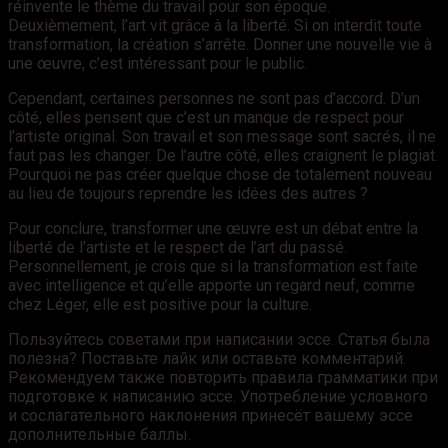
réinvente le thème du travail pour son époque.
Deuxièmement, l’art vit grâce à la liberté. Si on interdit toute
transformation, la création s’arrête. Donner une nouvelle vie à
une œuvre, c’est intéressant pour le public.
Cependant, certaines personnes ne sont pas d’accord. D’un
côté, elles pensent que c’est un manque de respect pour
l’artiste original. Son travail et son message sont sacrés, il ne
faut pas les changer. De l’autre côté, elles craignent le plagiat.
Pourquoi ne pas créer quelque chose de totalement nouveau
au lieu de toujours reprendre les idées des autres ?
Pour conclure, transformer une œuvre est un débat entre la
liberté de l’artiste et le respect de l’art du passé.
Personnellement, je crois que si la transformation est faite
avec intelligence et qu’elle apporte un regard neuf, comme
chez Léger, elle est positive pour la culture.
Пользуйтесь советами при написании эссе. Статья была
полезна? Поставьте лайк или оставьте комментарий.
Рекомендуем также повторить правила грамматики при
подготовке к написанию эссе. Употребление условного
и сослагательного наклонения принесёт вашему эссе
дополнительные баллы.