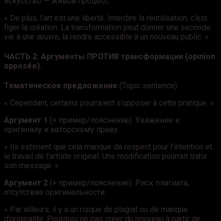
искусство — живой процесс.
« De plus, l’art est une liberté. Interdire la réutilisation, c’est
figer la création. La transformation peut donner une seconde
vie à une œuvre, la rendre accessible à un nouveau public. »
ЧАСТЬ 2: Аргументы ПРОТИВ трансформации (opinion
opposée).
Тематическое предложение
(Topic sentence):
« Cependant, certains pourraient s’opposer à cette pratique. »
Аргумент 1
(+ пример/пояснение): Уважение к
оригиналу и авторскому праву.
« Ils estiment que cela manque de respect pour l’intention et
le travail de l’artiste original. Une modification pourrait trahir
son message. »
Аргумент 2
(+ пример/пояснение): Риск плагиата,
отсутствие оригинальности.
« Par ailleurs, il y a un risque de plagiat ou de manque
d’originalité. Pourquoi ne pas créer du nouveau à partir de