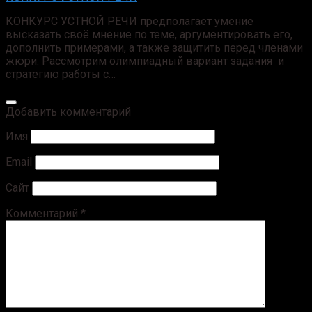
КОНКУРС УСТНОЙ РЕЧИ предполагает умение
высказать своё мнение по теме, аргументировать его,
дополнить примерами, а также защитить перед членами
жюри. Рассмотрим олимпиадный вариант задания и
стратегию работы с…
Добавить комментарий
Имя
Email
Сайт
Комментарий
*