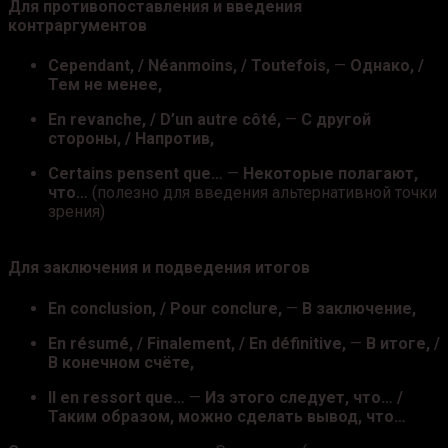
Для противопоставления и введения
контраргументов
Cependant, / Néanmoins, / Toutefois,
—
Однако, /
Тем не менее,
En revanche, / D’un autre côté,
—
С другой
стороны, / Напротив,
Certains pensent que…
—
Некоторые полагают,
что…
(полезно для введения альтернативной точки
зрения)
Для заключения и подведения итогов
En conclusion, / Pour conclure,
—
В заключение,
En résumé, / Finalement, / En définitive,
—
В итоге, /
В конечном счёте,
Il en ressort que…
—
Из этого следует, что… /
Таким образом, можно сделать вывод, что…